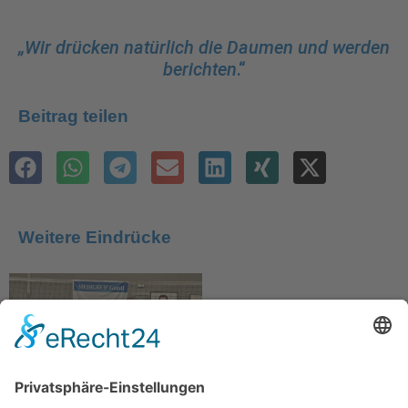
„Wir drücken natürlich die Daumen und wer­den
berichten
.“
Beitrag teilen
Weitere Eindrücke