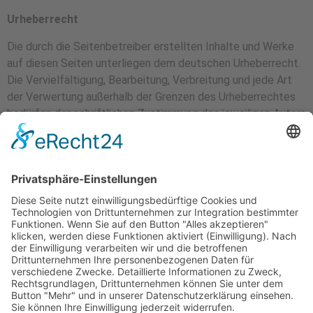
Urheberrecht
Die durch die Seitenbetreiber erstellten Inhalte und Werke
auf diesen Seiten unterliegen dem deutschen Urheberrecht.
Die Vervielfältigung, Bearbeitung, Verbreitung und jede Art
der Verwertung außerhalb der Grenzen des Urheberrechtes
bedürfen der schriftlichen Zustimmung des jeweiligen Autors
bzw. Erstellers. Downloads und Kopien dieser Seite sind nur
für den privaten, nicht kommerziellen Gebrauch gestattet.
Soweit die Inhalte auf dieser Seite nicht vom Betreiber
erstellt wurden, werden die Urheberrechte Dritter beachtet.
Insbesondere werden Inhalte Dritter als solche
gekennzeichnet. Sollten Sie trotzdem auf eine
Urheberrechtsverletzung aufmerksam werden, bitten wir um
einen entsprechenden Hinweis. Bei Bekanntwerden von
Rechtsverletzungen werden wir derartige Inhalte umgehend
entfernen.