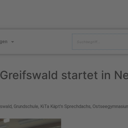
ngen
Greifswald startet in 
fswald
,
Grundschule
,
KiTa Käpt'n Sprechdachs
,
Ostseegymnasiu