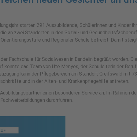
dungsjahr starten 291 Auszubildende, SchülerInnen und Kinder i
die an zwei Standorten in den Sozial- und Gesundheitsfachberuf
Orientierungs­stufe und Regionaler Schule betreibt. Damit steigt
 der Fachschule für Sozialwesen in Bandelin begrüßt worden. Die
lauf konnte das Team von Ute Menyes, der Schulleiterin der Beru
zugang kann der Pflegebereich am Standort Greifswald mit 73 
achkräfte und in der Alten- und Kranken­pflegehilfe antreten.
e Ausbildungspartner einen besonderen Service an: Im Rahmen d
Fachweiter­bildungen durchführen.