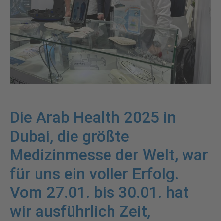
Die Arab Health 2025 in
Dubai, die größte
Medizinmesse der Welt, war
für uns ein voller Erfolg.
Vom 27.01. bis 30.01. hat
wir ausführlich Zeit,