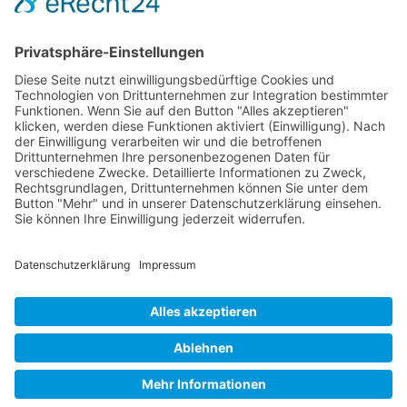
VORIGER
NÄCHSTER
Vorstand Unterwegs: Anett Krökel – Therapiedichtecontrolling
Das Schwergewicht im Team – Talentförderung bei MEDIGREIF