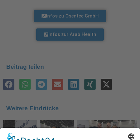
Infos zu Osentec GmbH
Infos zur Arab Health
Beitrag teilen
Weitere Eindrücke