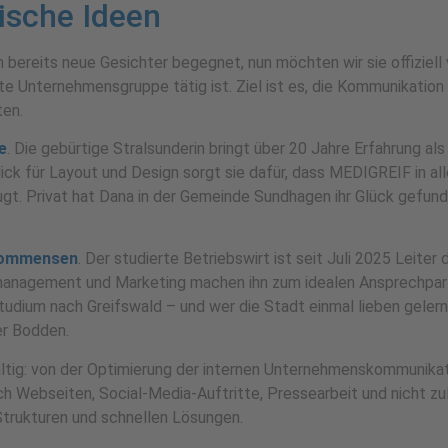
rische Ideen
 bereits neue Gesichter begegnet, nun möchten wir sie offiziell
mte Unternehmensgruppe tätig ist. Ziel ist es, die Kommunikatio
ten.
e
. Die gebürtige Stralsunderin bringt über 20 Jahre Erfahrung als
ck für Layout und Design sorgt sie dafür, dass MEDIGREIF in al
eugt. Privat hat Dana in der Gemeinde Sundhagen ihr Glück gefun
Nommensen
. Der studierte Betriebswirt ist seit Juli 2025 Leite
ntmanagement und Marketing machen ihn zum idealen Ansprechpar
 Studium nach Greifswald – und wer die Stadt einmal lieben gelernt
er Bodden.
ältig: von der Optimierung der internen Unternehmenskommunikat
Webseiten, Social-Media-Auftritte, Pressearbeit und nicht zul
Strukturen und schnellen Lösungen.