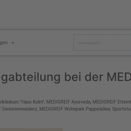
ngen
ngabteilung bei der ME
elklinikum "Haus Kulm"
,
MEDIGREIF Ayurveda
,
MEDIGREIF Eltern
 Seniorenresidenz
,
MEDIGREIF Wohnpark Pappelallee
,
Sportstu