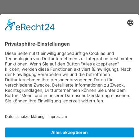
VORIGER
NÄCHSTER
Erfahrener Medienprofi mit vielfältigem Portfolio
Exklusiv im Interview – Chefarzt Dr. Minhal Hamzeh